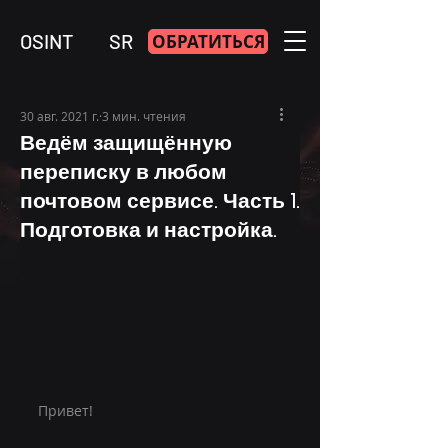
OSINT SR
ОБРАТИТЬСЯ
30 авг. 2021 г.
3 мин. чтения
Ведём защищённую
переписку в любом
почтовом сервисе. Часть 1.
Подготовка и настройка.
Привет!