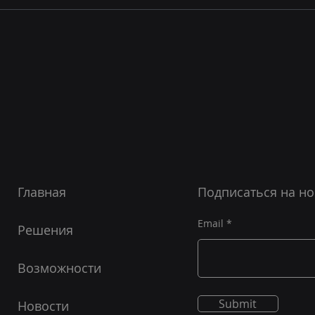
Что 
Я вычислю тебя по IP или
основы пиксель-трекинга
Главная
Подписаться на но
Email
Решения
Возможности
Submit
Новости