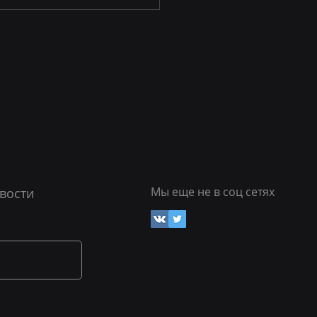
в... поддомене твоем?
Мы еще не в соц сетях
вости