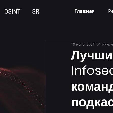
OSINT SR
Главная
Р
19 нояб. 2021 г.
1 мин. 
Лучши
Infose
команд
подкас